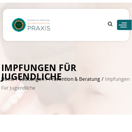
Skip to
main
content
IMPFUNGEN FÜR
JUGENDLICHE
Home
Leistungen
Prävention & Beratung
Impfungen
Für Jugendliche