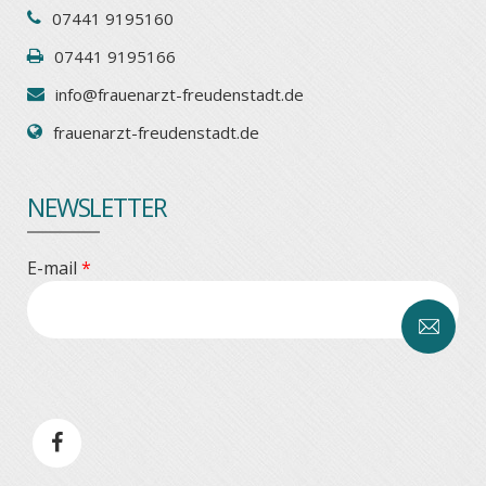
07441 9195160
07441 9195166
info@frauenarzt-freudenstadt.de
frauenarzt-freudenstadt.de
NEWSLETTER
E-mail
*
CAPTCHA
This
question is
for testing
whether or