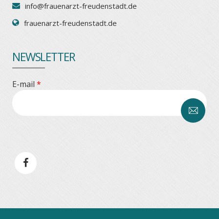
info@frauenarzt-freudenstadt.de
frauenarzt-freudenstadt.de
NEWSLETTER
E-mail
*
CAPTCHA
This
question is
for testing
whether or
not you are
a human
visitor and