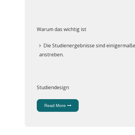
Warum das wichtig ist
Die Studienergebnisse sind einigermaße
anstreben.
Studiendesign
Read More
About
Fertilitätsbehandlung
Ist Nicht Mit
Brustkrebsrisiko
Verknüpft