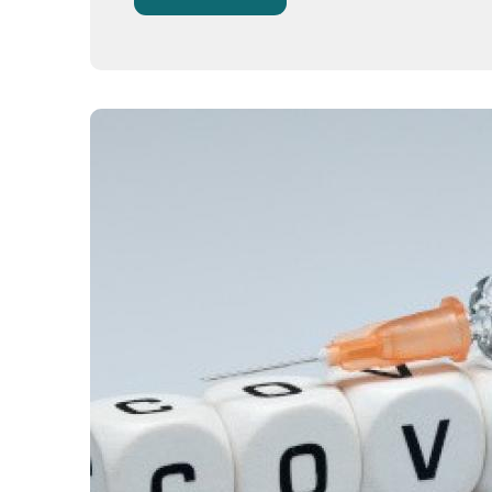
Gefährlich Ist
COVID-19 Für
Schwangere
Und
Neugeborene?