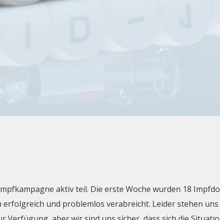
Impfkampagne aktiv teil. Die erste Woche wurden 18 Impfd
erfolgreich und problemlos verabreicht. Leider stehen uns
 Verfügung, aber wir sind uns sicher, dass sich die Situati