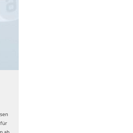
osen
 für
on ab