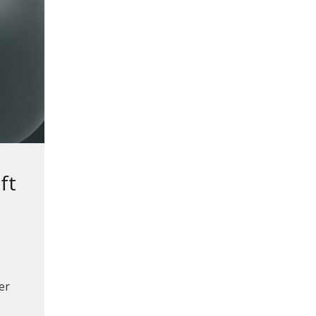
ft
er