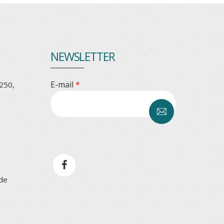
NEWSLETTER
E-mail
*
250,
CAPTCHA
This
question is
for testing
whether or
.de
not you are
a human
visitor and