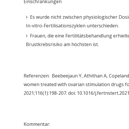
Einschränkungen
Es wurde nicht zwischen physiologischer Dos
In-vitro-​Fertilisationszyklen unterschieden.
Frauen, die eine Fertilitätsbehandlung erhielt
Brustkrebsrisiko am höchsten ist.
Referenzen: Beebeejaun Y, Athithan A, Copeland T
women treated with ovarian stimulation drugs for i
2021;116(1):198-207. doi: 10.1016/j.fertnstert.20
Kommentar: