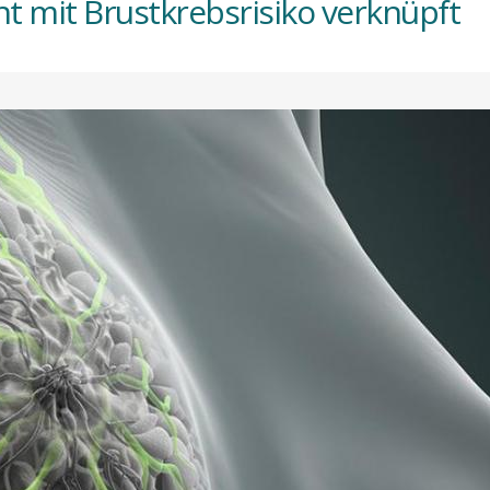
cht mit Brustkrebsrisiko verknüpft