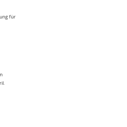
rung für
in
il.