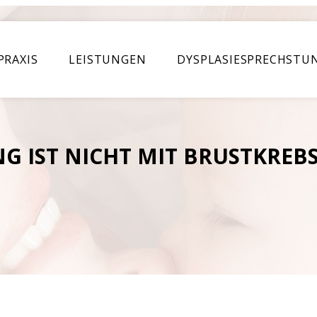
Skip to
main
content
PRAXIS
LEISTUNGEN
DYSPLASIESPRECHSTU
G IST NICHT MIT BRUSTKREB