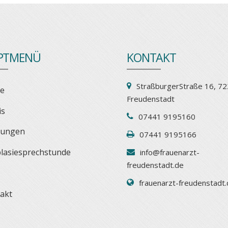
PTMENÜ
KONTAKT
StraßburgerStraße 16, 72
e
Freudenstadt
is
07441 9195160
tungen
07441 9195166
lasiesprechstunde
info@frauenarzt-
freudenstadt.de
frauenarzt-freudenstadt
akt