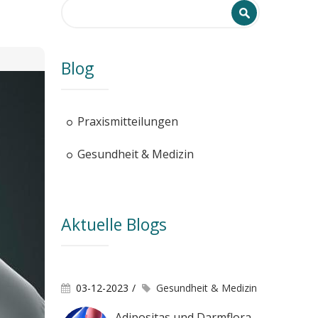
Search form
Search
Blog
Praxismitteilungen
Gesundheit & Medizin
Aktuelle Blogs
03-12-2023
Gesundheit & Medizin
Adipositas und Darmflora